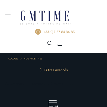
+33(0)7 57 84 34 85
ACCUEIL
NOS MONTRES
Filtres avancés
Aucun produit ne correspond à votre sélection.