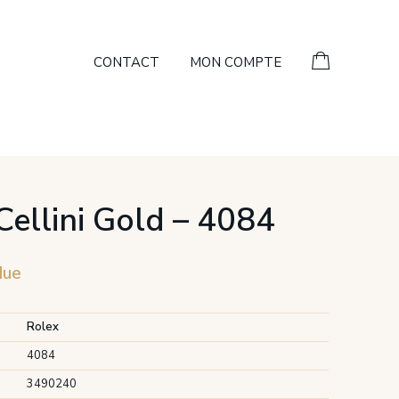
CONTACT
MON COMPTE
Cellini Gold – 4084
due
Rolex
4084
3490240