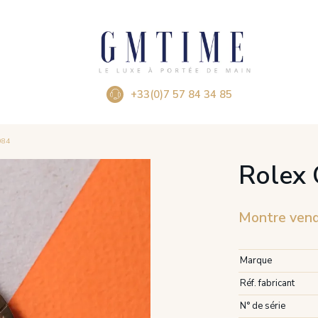
+33(0)7 57 84 34 85
084
Rolex 
Montre ven
Marque
Réf. fabricant
N° de série