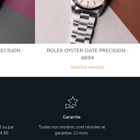
ECISION -
ROLEX OYSTER DATE PRECISION -
6694
Montre vendue
Garantie
l ou par
Toutes nos montres sont révisées et
4 85.
garanties 12 mois.