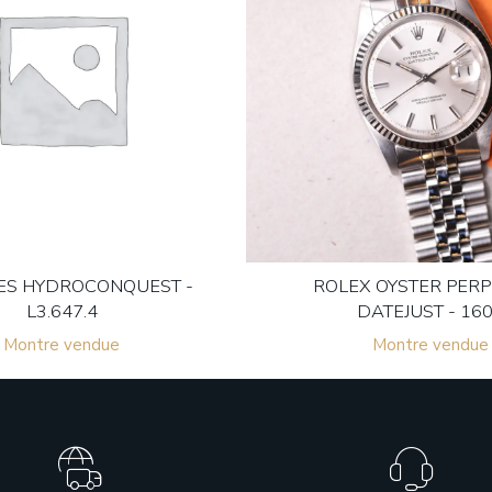
ES HYDROCONQUEST -
ROLEX OYSTER PER
L3.647.4
DATEJUST - 16
Montre vendue
Montre vendue