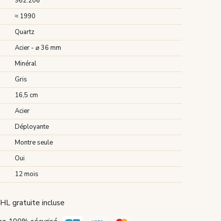
962.206
≈ 1990
Quartz
Acier - ⌀ 36 mm
Minéral
Gris
16,5 cm
Acier
Déployante
Montre seule
Oui
12 mois
HL gratuite incluse