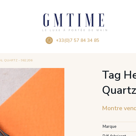
+33(0)7 57 84 34 85
L QUARTZ – 962.206
Tag He
Quartz
Montre ven
Marque