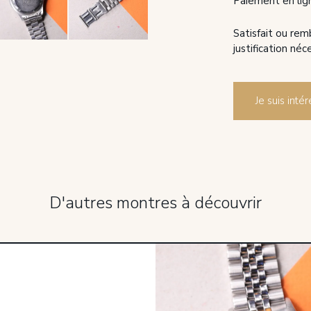
Paiement en lig
Satisfait ou rem
justification néc
Je suis int
D'autres montres à découvrir