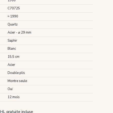
1300
C70725
≈ 1990
Quartz
Acier - ⌀ 29 mm
Saphir
Blanc
15,5 cm
Acier
Double plis
Montre seule
Oui
12 mois
HL gratuite incluse