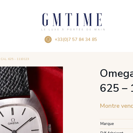
+33(0)7 57 84 34 85
AL. 625 – 1110123
Omega
625 –
Montre ven
Marque