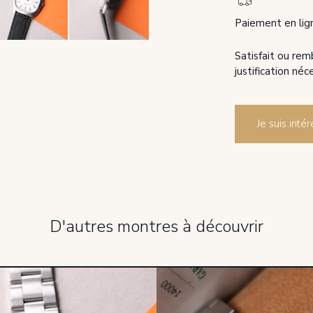
Paiement en lig
Satisfait ou rem
justification néc
Je suis int
D'autres montres à découvrir