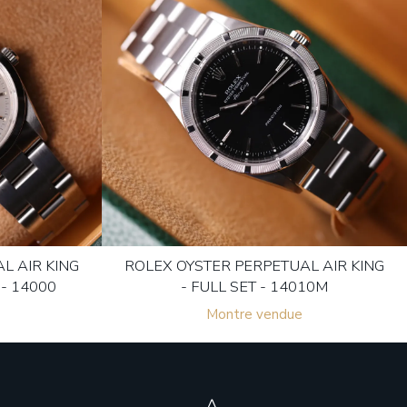
L AIR KING
ROLEX OYSTER PERPETUAL AIR KING
 - 14000
- FULL SET - 14010M
Montre vendue