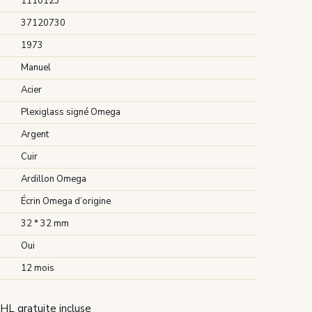
1110123
37120730
1973
Manuel
Acier
Plexiglass signé Omega
Argent
Cuir
Ardillon Omega
Écrin Omega d’origine
32 * 32 mm
Oui
12 mois
HL gratuite incluse